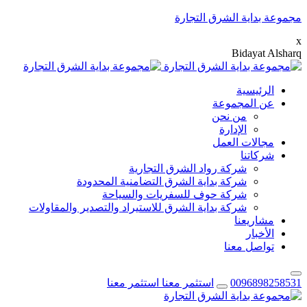
مجموعة بداية الشرق التجارة
x
B
i
d
a
y
a
t
A
l
s
h
a
r
q
الرئيسية
عن المجموعة
من نحن
الإدارة
مجالات العمل
شركاتنا
شركة رواد الشرق التجارية
شركة بداية الشرق التضامنية المحدودة
شركة حوف للسفريات والسياحة
شركة بداية الشرق للاستيراد والتصدير والمقاولات
مشاريعنا
الأخبار
تواصل معنا
0096898258531
استثمر معنا
استثمر معنا