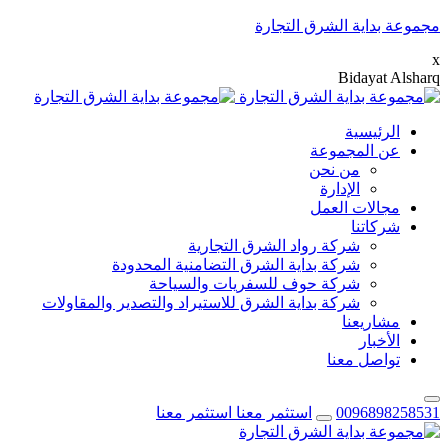
مجموعة بداية الشرق التجارة
x
B
i
d
a
y
a
t
A
l
s
h
a
r
q
الرئيسية
عن المجموعة
من نحن
الإدارة
مجالات العمل
شركاتنا
شركة رواد الشرق التجارية
شركة بداية الشرق التضامنية المحدودة
شركة حوف للسفريات والسياحة
شركة بداية الشرق للاستيراد والتصدير والمقاولات
مشاريعنا
الأخبار
تواصل معنا
0096898258531
استثمر معنا
استثمر معنا