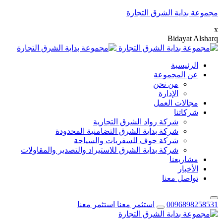
مجموعة بداية الشرق التجارة
x
B
i
d
a
y
a
t
A
l
s
h
a
r
q
الرئيسية
عن المجموعة
من نحن
الإدارة
مجالات العمل
شركاتنا
شركة رواد الشرق التجارية
شركة بداية الشرق التضامنية المحدودة
شركة حوف للسفريات والسياحة
شركة بداية الشرق للاستيراد والتصدير والمقاولات
مشاريعنا
الأخبار
تواصل معنا
0096898258531
استثمر معنا
استثمر معنا