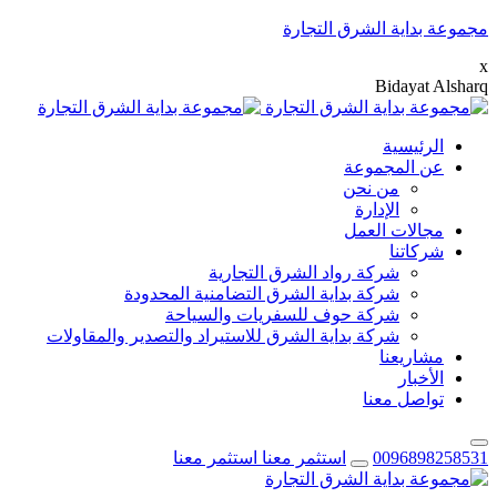
مجموعة بداية الشرق التجارة
x
B
i
d
a
y
a
t
A
l
s
h
a
r
q
الرئيسية
عن المجموعة
من نحن
الإدارة
مجالات العمل
شركاتنا
شركة رواد الشرق التجارية
شركة بداية الشرق التضامنية المحدودة
شركة حوف للسفريات والسياحة
شركة بداية الشرق للاستيراد والتصدير والمقاولات
مشاريعنا
الأخبار
تواصل معنا
0096898258531
استثمر معنا
استثمر معنا