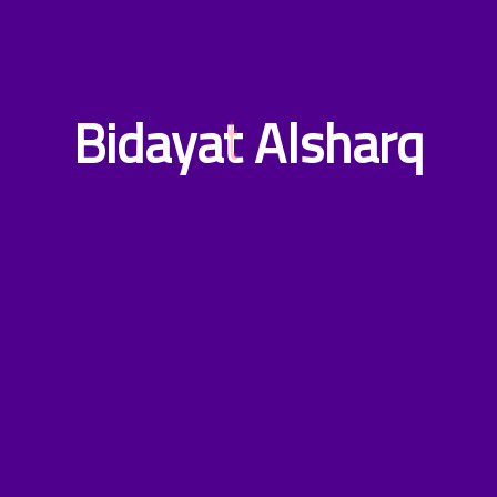
B
i
d
a
y
a
t
A
l
s
h
a
r
q
CONTACT US